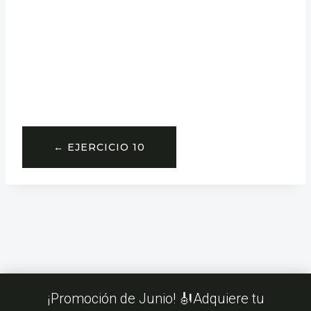
← EJERCICIO 10
¡Promoción de Junio! 🎻Adquiere tu