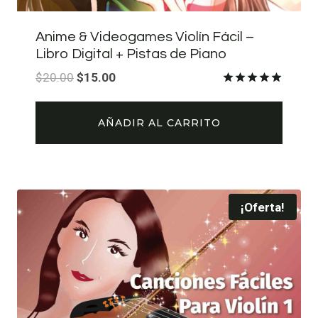
Anime & Videogames Violín Fácil –
Libro Digital + Pistas de Piano
El
El
$
20.00
$
15.00
precio
precio
Valorado
con
original
actual
5.00
AÑADIR AL CARRITO
de 5
era:
es:
$20.00.
$15.00.
¡Oferta!