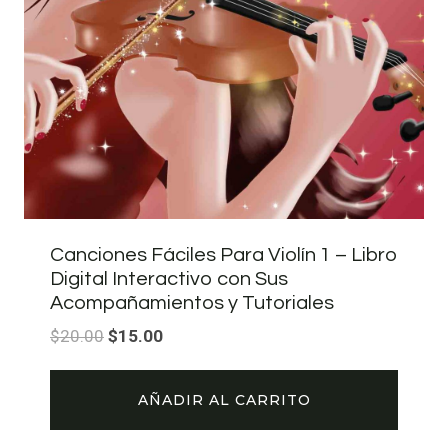
Canciones Fáciles Para Violín 1 – Libro
Digital Interactivo con Sus
Acompañamientos y Tutoriales
El
El
$
20.00
$
15.00
precio
precio
original
actual
AÑADIR AL CARRITO
era:
es:
$20.00.
$15.00.