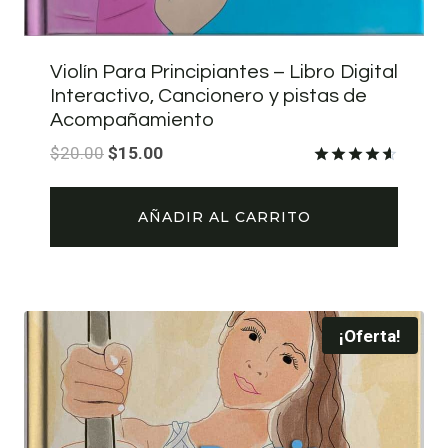
Violín Para Principiantes – Libro Digital
Interactivo, Cancionero y pistas de
Acompañamiento
El
El
$
20.00
$
15.00
precio
precio
Valorado
con
original
actual
4.56
AÑADIR AL CARRITO
de 5
era:
es:
$20.00.
$15.00.
¡Oferta!