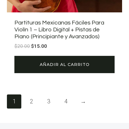
Partituras Mexicanas Fáciles Para
Violín 1 – Libro Digital + Pistas de
Piano (Principiante y Avanzados)
El
El
$
20.00
$
15.00
precio
precio
original
actual
AÑADIR AL CARRITO
era:
es:
$20.00.
$15.00.
1
2
3
4
→