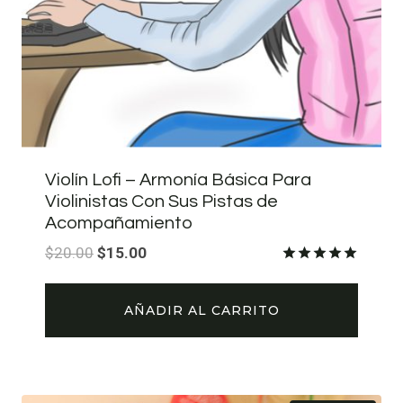
Violín Lofi – Armonía Básica Para
Violinistas Con Sus Pistas de
Acompañamiento
El
El
$
20.00
$
15.00
precio
precio
Valorado
con
original
actual
5.00
AÑADIR AL CARRITO
de 5
era:
es:
$20.00.
$15.00.