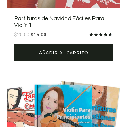
Partituras de Navidad Fáciles Para
Violín 1
El
El
$
20.00
$
15.00
precio
precio
Valorado
con
original
actual
4.59
AÑADIR AL CARRITO
de 5
era:
es:
$20.00.
$15.00.