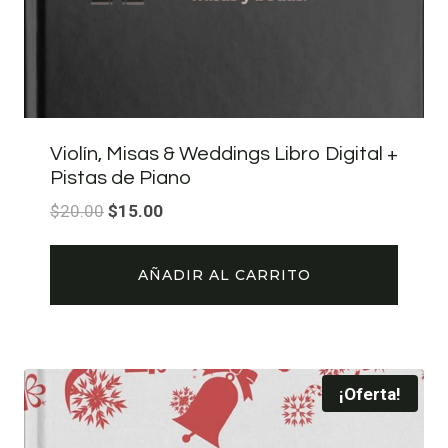
Violín, Misas & Weddings Libro Digital +
Pistas de Piano
El
El
$
20.00
$
15.00
precio
precio
original
actual
AÑADIR AL CARRITO
era:
es:
$20.00.
$15.00.
¡Oferta!