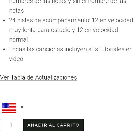
nombres de las notas y sin el nombre de las
notas
24 pistas de acompañamiento: 12 en velocidad
muy lenta para estudio y 12 en velocidad
normal
Todas las canciones incluyen sus tutoriales en
video
Ver Tabla de Actualizaciones
Canciones
AÑADIR AL CARRITO
Fáciles