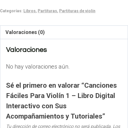
Para
Categorías:
Libros
,
Partituras
,
Partituras de violín
Violín
1
Valoraciones (0)
-
Libro
Valoraciones
Digital
Interactivo
No hay valoraciones aún.
con
Sus
Sé el primero en valorar “Canciones
Acompañamientos
Fáciles Para Violín 1 – Libro Digital
y
Interactivo con Sus
Tutoriales
Acompañamientos y Tutoriales”
cantidad
Tu dirección de correo electrónico no será publicada.
Los