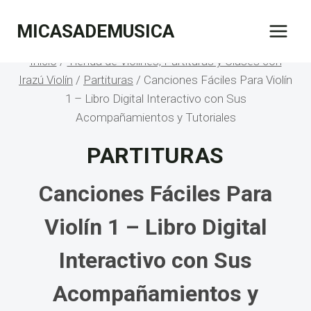
Saltar
MICASADEMUSICA
al
contenido
Inicio
/
Tienda de Violines, Partituras y Clases con
Irazú Violín
/
Partituras
/
Canciones Fáciles Para Violín
1 – Libro Digital Interactivo con Sus
Acompañamientos y Tutoriales
PARTITURAS
Canciones Fáciles Para
Violín 1 – Libro Digital
Interactivo con Sus
Acompañamientos y