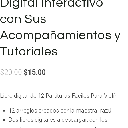
Digital Interactivo
con Sus
Acompañamientos y
Tutoriales
El
El
$
20.00
$
15.00
precio
precio
original
actual
Libro digital de 12 Partituras Fáciles Para Violín
era:
es:
12 arreglos creados por la maestra Irazú
$20.00.
$15.00.
Dos libros digitales a descargar: con los