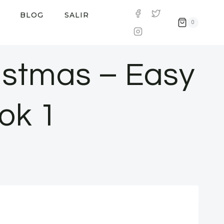
BLOG
SALIR
0
istmas – Easy
ok 1